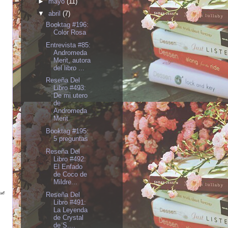
►
mayo
(11)
▼
abril
(7)
Booktag #196:
Color Rosa
Entrevista #85:
Andromeda
Merit, autora
del libro ...
Reseña Del
Libro #493:
De mi utero
de
Andromeda
Merit
Booktag #195:
5 preguntas
Reseña Del
Libro #492:
El Enfado
de Coco de
Mildre...
que
Reseña Del
Libro #491:
La Leyenda
de Crystal
de S....