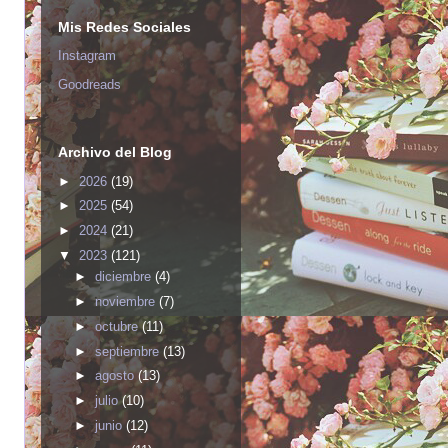
Mis Redes Sociales
Instagram
Goodreads
Archivo del Blog
►
2026
(19)
►
2025
(54)
►
2024
(21)
▼
2023
(121)
►
diciembre
(4)
►
noviembre
(7)
►
octubre
(11)
►
septiembre
(13)
►
agosto
(13)
►
julio
(10)
►
junio
(12)