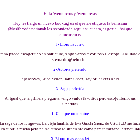
¡Hola Aventureros y Aventureras!
Hoy les traigo un nuevo booktag en el que me etiqueto la bellisima
@loslibrosdemarianah les recomiendo seguir su cuenta, es genial. Asi que
comencemos.
1- Libro Favorito
ff no puedo escoger uno en particular, tengo varios favoritos xD escojo El Mundo 
Eterna de @belu.elein
2- Autor/a preferido
Jojo Moyes, Alice Kellen, John Green, Taylor Jenkins Reid.
3- Saga preferida
Al igual que la primera pregunta, tengo varios favoritos pero escojo Hermosas
Criaturas
4- Uno que no termine
La saga de los longevos: La vieja familia de Eva Garcia Saenz de Urturi xD me hac
alta subir la reseña pero no me atrapo lo suficiente como para terminar el primer libr
5- El que mas veces lei