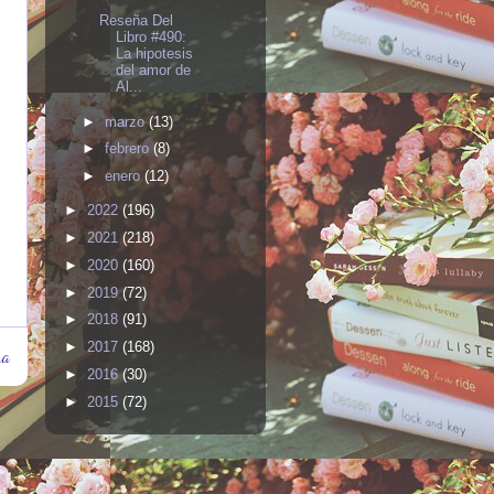
Reseña Del
Libro #490:
La hipotesis
del amor de
Al...
►
marzo
(13)
►
febrero
(8)
►
enero
(12)
►
2022
(196)
►
2021
(218)
►
2020
(160)
►
2019
(72)
►
2018
(91)
►
2017
(168)
ua
►
2016
(30)
►
2015
(72)