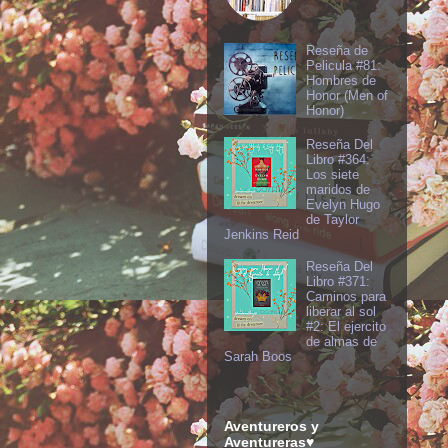
Reseña de
Pelicula #81:
Hombres de
Honor (Men of
Honor)
Reseña Del
Libro #364:
Los siete
maridos de
Evelyn Hugo
de Taylor
Jenkins Reid
Reseña Del
Libro #371:
Caminos para
liberar al sol
#2: El ejercito
de almas de
Sarah Boos
Aventureros y
Aventureras♥