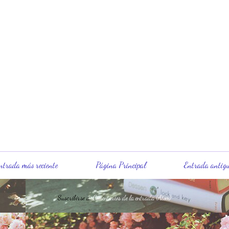
ntrada más reciente
Página Principal
Entrada antig
Suscribirse a:
Comentarios de la entrada (Atom)