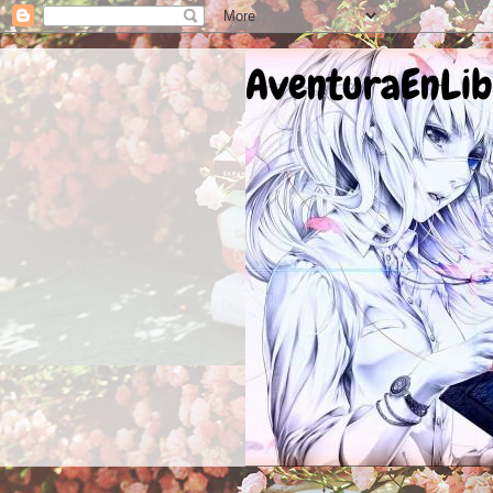
AventuraEnLib