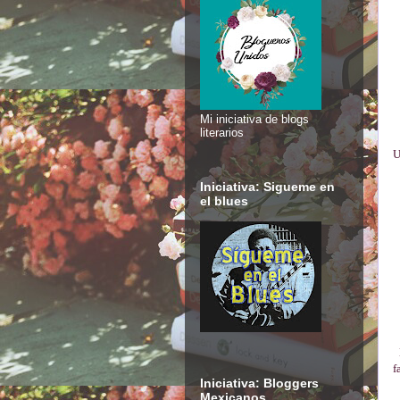
Mi iniciativa de blogs
literarios
U
Iniciativa: Sigueme en
el blues
f
Iniciativa: Bloggers
Mexicanos