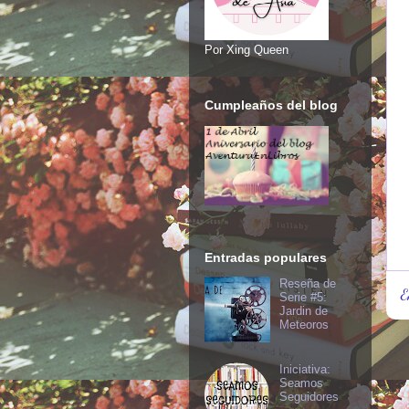
Por Xing Queen
Cumpleaños del blog
Entradas populares
Reseña de
E
Serie #5:
Jardin de
Meteoros
Iniciativa:
Seamos
Seguidores