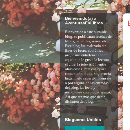
Bienvenido(a) a
AventurasEnLibros
Bienvenida a este humilde
blog, se publicaran reseñas de
libros, peliculas, series, etc.
Este blog fue realizado sin
fines de lucro, con
único
propósito
entretener a todo
aquel que le guste la lectura,
el cine, la
televisión
, entre
otras cosas. Para cualquier
comentario, duda, sugerencia,
haganmelo saber por mensaje
o por alguna de las entradas
del blog, las
leeré
y
respondere con mucho gusto.
Así
que sin mas que decir,
disfruten del blog.
Blogueros Unidos