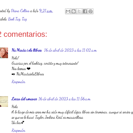
osted by
Diana Collins
a la/s
9:21 a.m.
abels:
Book Tag
,
Tag
2 comentarios:
Na Marta i els llibres
16 de abril de 2023 a las 11:02 a.m.
Hola!
Gracias por el booktag, cortito y muy interesante!
Nos leemos ❤️
✒️ NaMartaielsLlibres
Responder
Locas del romance
16 de abril de 2023 a las 11:56 a.m.
Hola
A lo largo de mis años me ha sido muy difícil dejar libros sin terminar, aunque si series 
se que no lo haré. Taylor Jenkins Reid es maravillosa
Un bes💕
Responder