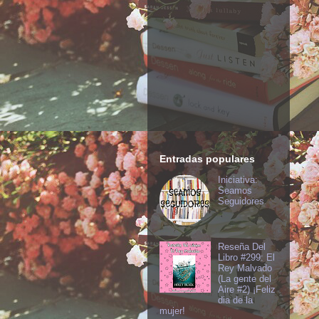
Entradas populares
Iniciativa:
Seamos
Seguidores
Reseña Del
Libro #299: El
Rey Malvado
(La gente del
Aire #2) ¡Feliz
dia de la
mujer!